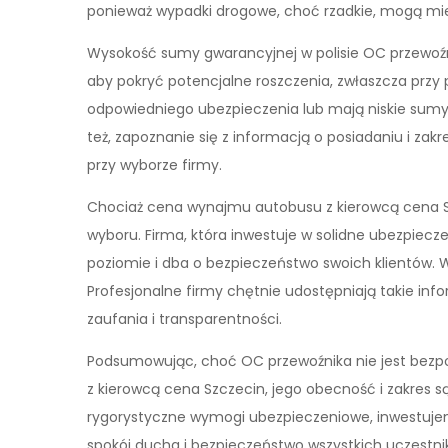
ponieważ wypadki drogowe, choć rzadkie, mogą mi
Wysokość sumy gwarancyjnej w polisie OC przewoźn
aby pokryć potencjalne roszczenia, zwłaszcza przy p
odpowiedniego ubezpieczenia lub mają niskie sumy
też, zapoznanie się z informacją o posiadaniu i za
przy wyborze firmy.
Chociaż cena wynajmu autobusu z kierowcą cena Sz
wyboru. Firma, która inwestuje w solidne ubezpiec
poziomie i dba o bezpieczeństwo swoich klientów. 
Profesjonalne firmy chętnie udostępniają takie inf
zaufania i transparentności.
Podsumowując, choć OC przewoźnika nie jest bez
z kierowcą cena Szczecin, jego obecność i zakres s
rygorystyczne wymogi ubezpieczeniowe, inwestujem
spokój ducha i bezpieczeństwo wszystkich uczestni