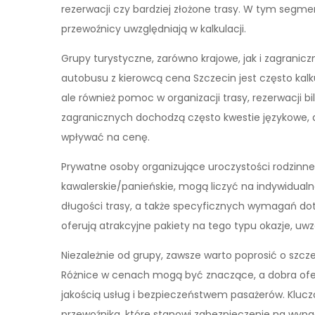
rezerwacji czy bardziej złożone trasy. W tym segmen
przewoźnicy uwzględniają w kalkulacji.
Grupy turystyczne, zarówno krajowe, jak i zagranic
autobusu z kierowcą cena Szczecin jest często kal
ale również pomoc w organizacji trasy, rezerwacji 
zagranicznych dochodzą często kwestie językowe, 
wpływać na cenę.
Prywatne osoby organizujące uroczystości rodzinne,
kawalerskie/panieńskie, mogą liczyć na indywidualn
długości trasy, a także specyficznych wymagań dot
oferują atrakcyjne pakiety na tego typu okazje, uw
Niezależnie od grupy, zawsze warto poprosić o szcz
Różnice w cenach mogą być znaczące, a dobra ofer
jakością usług i bezpieczeństwem pasażerów. Kluc
przewoźnika, które stanowi zabezpieczenie na wypa