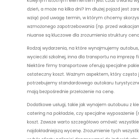
Kolejnym istotnym elementem jest czas trwania wy
dzień, a może na kilka dni? Im dłużej pojazd jest z
wziąć pod uwagę termin, w którym chcemy skorzys
wzmożonego zapotrzebowania (np. przed wakacjami
niuanse są kluczowe dla zrozumienia struktury ceno
Rodzaj wydarzenia, na które wynajmujemy autobus
wycieczki szkolnej, inna dla transportu na imprezę 
Niektóre firmy transportowe oferują specjalne pak
ostateczny koszt. Ważnym aspektem, który często je
potrzebujemy standardowego autokaru turystyczne
mają bezpośrednie przełożenie na cenę.
Dodatkowe usługi, takie jak wynajem autobusu z k
catering na pokładzie, czy specjalne wyposażenie (
koszt. Zawsze warto szczegółowo omówić wszystkie
najdokładniejszą wycenę. Zrozumienie tych wszystk