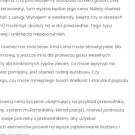
najmu. Czy potrzebujemy autobusu na kilka godzin, cały
arezerwowany, tym wyższa będzie jego cena. Należy również
tać z usługi. Wynajem w weekendy, święta czy w okresach
) może być droższy niż w dni powszednie. Tego typu
wej i uniknięcia nieporozumień.
, również ma znaczenie. Inna cena może obowiązywać dla
firmową, a jeszcze inna dla przewozu gości weselnych.
iety dla konkretnych typów zleceń, co może wpłynąć na
st pomijany, jest również rodzaj autobusu. Czy
go, czy może mniejszego busa? Wielkość i standard pojazdu
ierowcą cena Szczecin obejmujący na przykład przewodnika,
np. system multimedialny, klimatyzacja), również podnoszą
 swoje potrzeby z przewoźnikiem, aby uzyskać
ich elementów pozwoli na lepsze zaplanowanie budżetu i