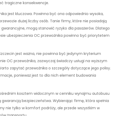
eć tragiczne konsekwencje.
ika jest kluczowa. Powinna być ona odpowiednio wysoka,
rzewozie dużej liczby osób. Tanie firmy, które nie posiadają
 gwarancyjne, mogą stanowić ryzyko dla pasażerów. Dlatego
kresie ubezpieczenia OC przewoźnika powinno być priorytetem
czecin jest ważna, nie powinna być jedynym kryterium
zenie OC przewoźnika, zazwyczaj świadczy usługi na wyższym
Warto zapytać przewoźnika o szczegóły dotyczące jego polisy.
ormacje, ponieważ jest to dla nich element budowania
pośrednim kosztem widocznym w cenniku wynajmu autobusu
ą gwarancją bezpieczeństwa. Wybierając firmę, która spełnia
y nie tylko w komfort podróży, ale przede wszystkim w
ków transportu.