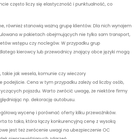
cie często liczy się elastyczność i punktualność, co
zne, również stanowią ważną grupę klientów. Dla nich wynajem
kulowana w pakietach obejmujących nie tylko sam transport,
biletów wstępu czy noclegów. W przypadku grup
dlatego kierowcy lub przewodnicy znający obce języki mogą
 takie jak wesela, komunie czy wieczory
e podejście. Cena w tym przypadku zależy od liczby osób,
yczących pojazdu. Warto zwrócić uwagę, że niektóre firmy
zględniając np. dekorację autobusu.
egółową wycenę i porównać oferty kilku przewoźników.
ta to taka, która łączy konkurencyjną cenę z wysoką
zowe jest też zwrócenie uwagi na ubezpieczenie OC
dek nieprzewidzianych zdarzeń.