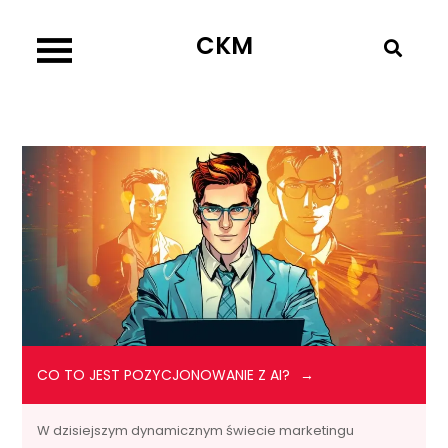
Skip
CKM
to
content
CO TO JEST POZYCJONOWANIE Z AI?
W dzisiejszym dynamicznym świecie marketingu