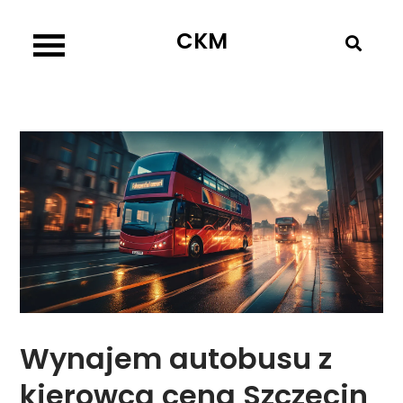
Skip
CKM
to
content
Wynajem autobusu z
kierowcą cena Szczecin