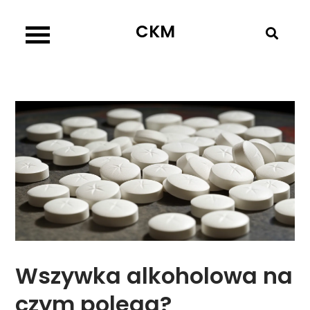
Skip
CKM
to
content
Wszywka alkoholowa na
czym polega?