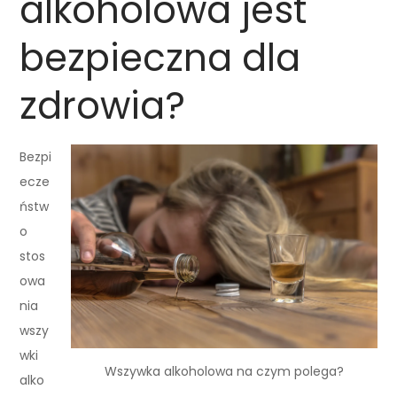
alkoholowa jest
bezpieczna dla
zdrowia?
Bezpi
ecze
ństw
o
stos
owa
nia
wszy
wki
Wszywka alkoholowa na czym polega?
alko