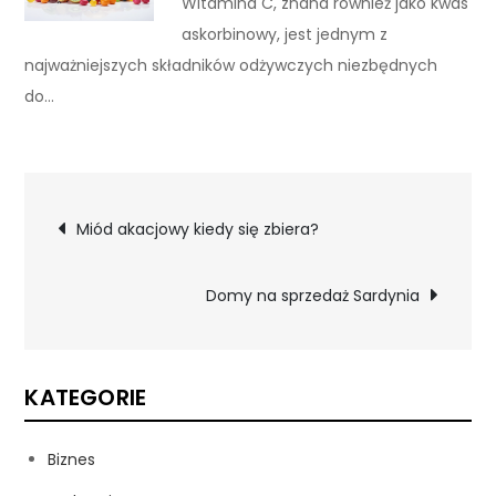
Witamina C, znana również jako kwas
askorbinowy, jest jednym z
najważniejszych składników odżywczych niezbędnych
do…
Nawigacja
Miód akacjowy kiedy się zbiera?
wpisu
Domy na sprzedaż Sardynia
KATEGORIE
Biznes