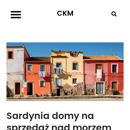
Skip
CKM
to
content
Sardynia domy na
sprzedaż nad morzem