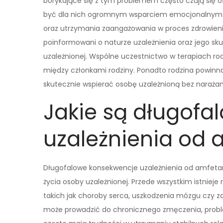
borykające się z tym problemem często czują się 
być dla nich ogromnym wsparciem emocjonalnym. 
oraz utrzymania zaangażowania w proces zdrowienia
poinformowani o naturze uzależnienia oraz jego sku
uzależnionej. Wspólne uczestnictwo w terapiach r
między członkami rodziny. Ponadto rodzina powinn
skutecznie wspierać osobę uzależnioną bez naraża
Jakie są długof
uzależnienia od
Długofalowe konsekwencje uzależnienia od amfeta
życia osoby uzależnionej. Przede wszystkim istnie
takich jak choroby serca, uszkodzenia mózgu czy 
może prowadzić do chronicznego zmęczenia, probl