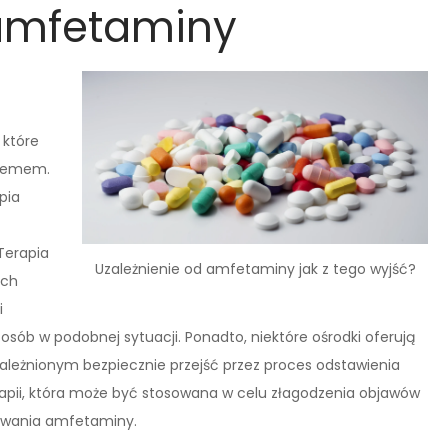
 amfetaminy
 które
blemem.
pia
Terapia
Uzależnienie od amfetaminy jak z tego wyjść?
ach
i
sób w podobnej sytuacji. Ponadto, niektóre ośrodki oferują
leżnionym bezpiecznie przejść przez proces odstawienia
apii, która może być stosowana w celu złagodzenia objawów
żywania amfetaminy.