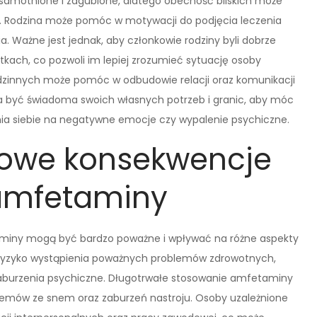
osamotnione i zagubione, dlatego obecność bliskich może
Rodzina może pomóc w motywacji do podjęcia leczenia
. Ważne jest jednak, aby członkowie rodziny byli dobrze
tkach, co pozwoli im lepiej zrozumieć sytuację osoby
odzinnych może pomóc w odbudowie relacji oraz komunikacji
a być świadoma swoich własnych potrzeb i granic, aby móc
nia siebie na negatywne emocje czy wypalenie psychiczne.
alowe konsekwencje
 amfetaminy
miny mogą być bardzo poważne i wpływać na różne aspekty
je ryzyko wystąpienia poważnych problemów zdrowotnych,
zaburzenia psychiczne. Długotrwałe stosowanie amfetaminy
emów ze snem oraz zaburzeń nastroju. Osoby uzależnione