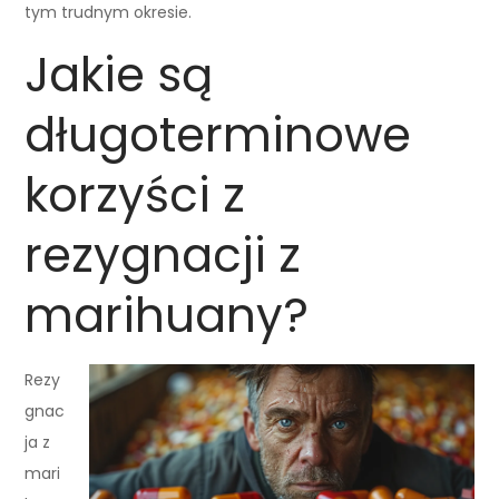
tym trudnym okresie.
Jakie są
długoterminowe
korzyści z
rezygnacji z
marihuany?
Rezy
gnac
ja z
mari