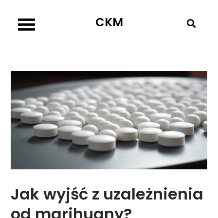
Skip
CKM
to
content
Jak wyjść z uzależnienia
od marihuany?