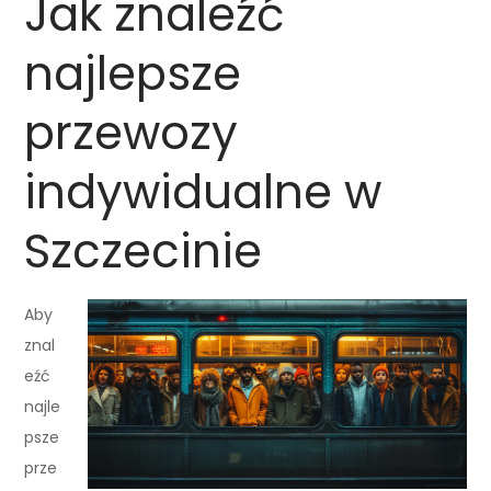
Jak znaleźć
najlepsze
przewozy
indywidualne w
Szczecinie
Aby
znal
eźć
najle
psze
prze