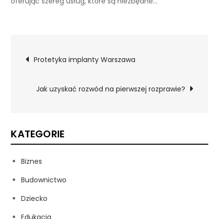
oferując szereg usług, które są niezbędne…
Nawigacja
Protetyka implanty Warszawa
wpisu
Jak uzyskać rozwód na pierwszej rozprawie?
KATEGORIE
Biznes
Budownictwo
Dziecko
Edukacja