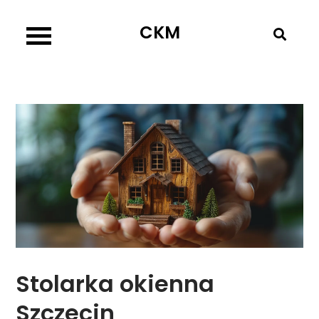
Skip
CKM
to
content
Stolarka okienna
Szczecin