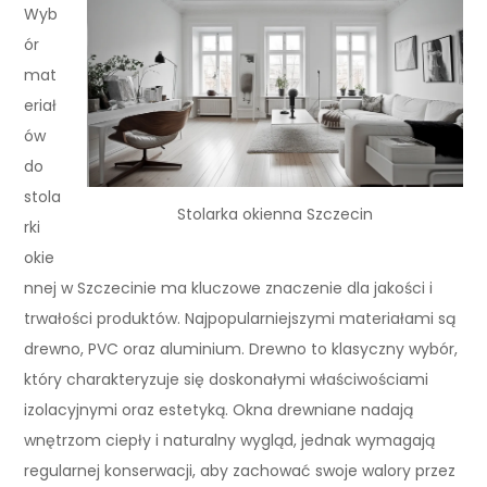
Wyb
ór
mat
eriał
ów
do
stola
Stolarka okienna Szczecin
rki
okie
nnej w Szczecinie ma kluczowe znaczenie dla jakości i
trwałości produktów. Najpopularniejszymi materiałami są
drewno, PVC oraz aluminium. Drewno to klasyczny wybór,
który charakteryzuje się doskonałymi właściwościami
izolacyjnymi oraz estetyką. Okna drewniane nadają
wnętrzom ciepły i naturalny wygląd, jednak wymagają
regularnej konserwacji, aby zachować swoje walory przez