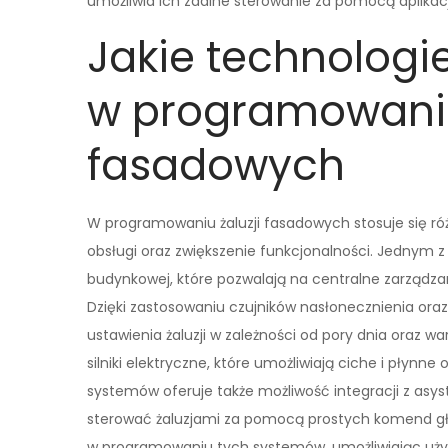
umożliwia ich zdalne sterowanie za pomocą aplikac
Jakie technologi
w programowaniu
fasadowych
W programowaniu żaluzji fasadowych stosuje się ró
obsługi oraz zwiększenie funkcjonalności. Jednym 
budynkowej, które pozwalają na centralne zarządza
Dzięki zastosowaniu czujników nasłonecznienia o
ustawienia żaluzji w zależności od pory dnia ora
silniki elektryczne, które umożliwiają ciche i płynn
systemów oferuje także możliwość integracji z asy
sterować żaluzjami za pomocą prostych komend gło
w programowaniu tych systemów, umożliwiając użyt