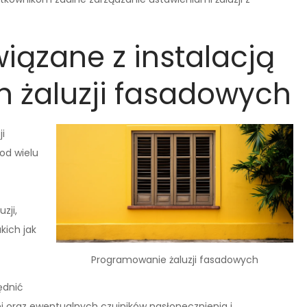
wiązane z instalacją
żaluzji fasadowych
i
od wielu
zji,
kich jak
Programowanie żaluzji fasadowych
ędnić
j oraz ewentualnych czujników nasłonecznienia i