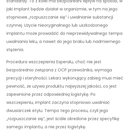
standardy. To z kolei ma bezpośredni wpływ na sposób, w
jaki implant będzie działał w organizmie, w tym na jego
stopniowe „rozpuszczanie się” i uwalnianie substancji
czynnej. Użycie nieoryginalnego lub uszkodzonego
implantu może prowadzić do nieprzewidywalnego tempa
uwalniania leku, a nawet do jego braku lub nadmiernego
stężenia.
Procedura wszczepienia Esperalu, choć nie jest
bezpośrednio związana z OCP przewoźnika, wymaga
precyzji i sterylności. Lekarz wykonujący zabieg musi mieć
pewność, że używa produktu najwyższej jakości, co jest
zapewnione przez odpowiednią logistykę. Po
wszczepieniu, implant zaczyna stopniowo uwalniać
dwusiarczek etylu. Tempo tego procesu, czyli jego
„rozpuszczanie się”, jest ściśle określone przez specyfikę
samego implantu, a nie przez logistykę.