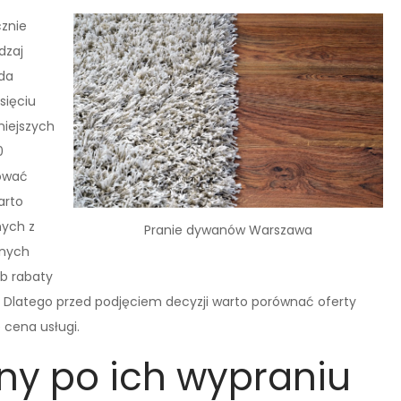
znie
dzaj
da
sięciu
niejszych
0
tować
arto
nych z
Pranie dywanów Warszawa
dnych
ub rabaty
e. Dlatego przed podjęciem decyzji warto porównać oferty
 cena usługi.
ny po ich wypraniu