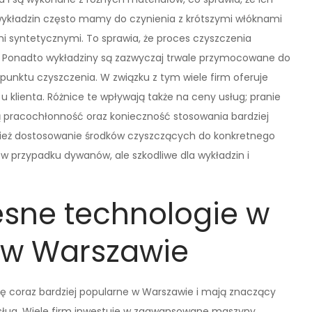
ykładzin często mamy do czynienia z krótszymi włóknami
i syntetycznymi. To sprawia, że proces czyszczenia
. Ponadto wykładziny są zazwyczaj trwale przymocowane do
 punktu czyszczenia. W związku z tym wiele firm oferuje
 klienta. Różnice te wpływają także na ceny usług; pranie
ą pracochłonność oraz konieczność stosowania bardziej
nież dostosowanie środków czyszczących do konkretnego
w przypadku dywanów, ale szkodliwe dla wykładzin i
esne technologie w
 w Warszawie
ę coraz bardziej popularne w Warszawie i mają znaczący
sług. Wiele firm inwestuje w zaawansowane maszyny