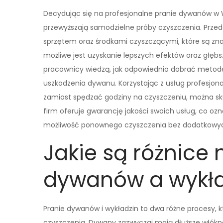
Decydując się na profesjonalne pranie dywanów w W
przewyższają samodzielne próby czyszczenia. Przed
sprzętem oraz środkami czyszczącymi, które są zna
możliwe jest uzyskanie lepszych efektów oraz głę
pracownicy wiedzą, jak odpowiednio dobrać metodę
uszkodzenia dywanu. Korzystając z usług profesjona
zamiast spędzać godziny na czyszczeniu, można sku
firm oferuje gwarancję jakości swoich usług, co ozn
możliwość ponownego czyszczenia bez dodatkowyc
Jakie są różnice
dywanów a wykła
Pranie dywanów i wykładzin to dwa różne procesy,
czyszczenia. Dywany zazwyczaj mają dłuższe włókna