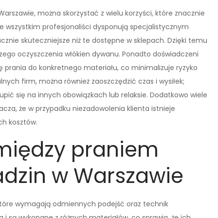
arszawie, można skorzystać z wielu korzyści, które znacznie
e wszystkim profesjonaliści dysponują specjalistycznym
cznie skuteczniejsze niż te dostępne w sklepach. Dzięki temu
bszego oczyszczenia włókien dywanu. Ponadto doświadczeni
 prania do konkretnego materiału, co minimalizuje ryzyko
lnych firm, można również zaoszczędzić czas i wysiłek;
pić się na innych obowiązkach lub relaksie. Dodatkowo wiele
acza, że w przypadku niezadowolenia klienta istnieje
h kosztów.
 między praniem
dzin w Warszawie
 które wymagają odmiennych podejść oraz technik
 i są wykonane z różnych materiałów, co sprawia, że ich