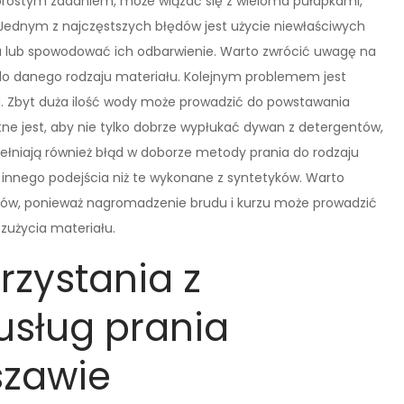
prostym zadaniem, może wiązać się z wieloma pułapkami,
ednym z najczęstszych błędów jest użycie niewłaściwych
 lub spowodować ich odbarwienie. Warto zwrócić uwagę na
e do danego rodzaju materiału. Kolejnym problemem jest
. Zbyt duża ilość wody może prowadzić do powstawania
ne jest, aby nie tylko dobrze wypłukać dywan z detergentów,
opełniają również błąd w doborze metody prania do rodzaju
innego podejścia niż te wykonane z syntetyków. Warto
ów, ponieważ nagromadzenie brudu i kurzu może prowadzić
zużycia materiału.
orzystania z
usług prania
zawie