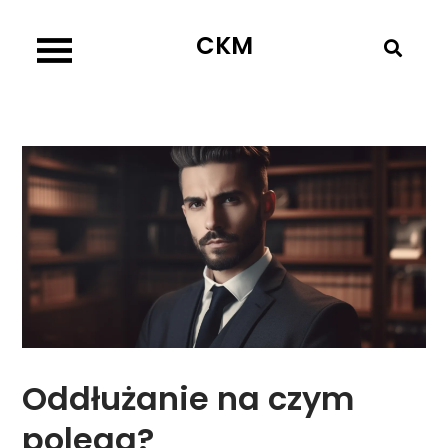
Skip
CKM
to
content
Oddłużanie na czym
polega?