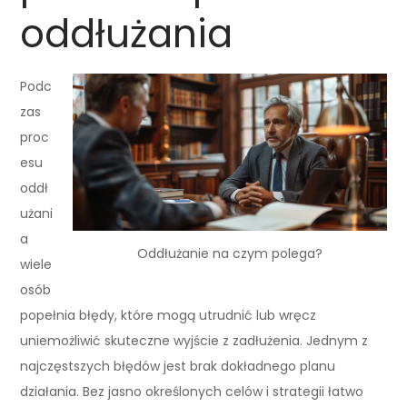
oddłużania
Podc
zas
proc
esu
oddł
użani
a
Oddłużanie na czym polega?
wiele
osób
popełnia błędy, które mogą utrudnić lub wręcz
uniemożliwić skuteczne wyjście z zadłużenia. Jednym z
najczęstszych błędów jest brak dokładnego planu
działania. Bez jasno określonych celów i strategii łatwo