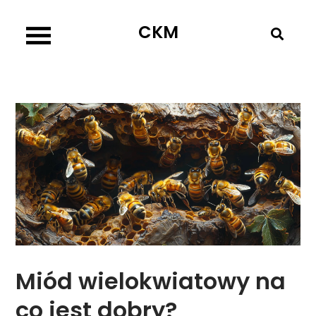
Skip
CKM
to
content
Miód wielokwiatowy na
co jest dobry?