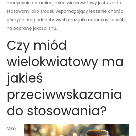
medycynie naturalnej miód wielokwiatowy jest często
stosowany jako środek wspomagający leczenie chorób
górnych dróg oddechowych oraz jako naturalny sposób
na poprawę jakości snu.
Czy miód
wielokwiatowy ma
jakieś
przeciwwskazania
do stosowania?
Mim