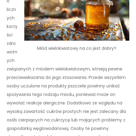
o
liczn
ych
korzy
ści
zdro
Miód wielokwiatowy na co jest dobry?
wotn
ych
związanych z miodem wielokwiatowym, istnieją pewne
przeciwwskazania do jego stosowania. Przede wszystkim
osoby uczulone na produkty pszczele powinny unikać
spożywania tego rodzaju miodu, ponieważ może on
wywołać reakcje alergiczne. Dodatkowo ze względu na
wysoką zawartość cukrów prostych nie jest zalecany dla
osób cierpiących na cukrzycę lub mających problemy z
gospodarką węglowodanową. Osoby te powinny