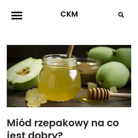
Skip
CKM
to
content
Miód rzepakowy na co
jest dobry?