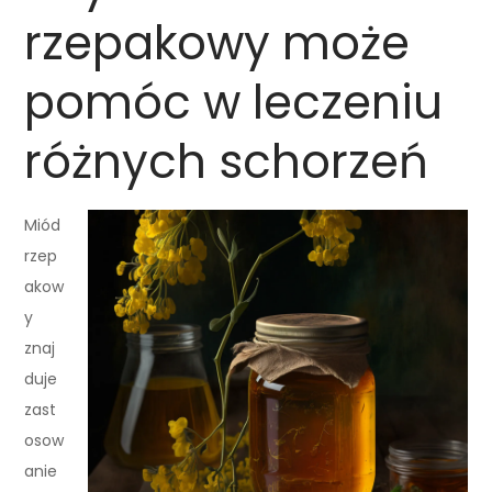
rzepakowy może
pomóc w leczeniu
różnych schorzeń
Miód
rzep
akow
y
znaj
duje
zast
osow
anie