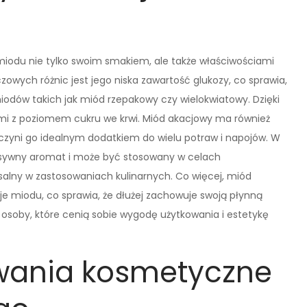
 miodu nie tylko swoim smakiem, ale także właściwościami
owych różnic jest jego niska zawartość glukozy, co sprawia,
iodów takich jak miód rzepakowy czy wielokwiatowy. Dzięki
ami z poziomem cukru we krwi. Miód akacjowy ma również
co czyni go idealnym dodatkiem do wielu potraw i napojów. W
nsywny aromat i może być stosowany w celach
salny w zastosowaniach kulinarnych. Co więcej, miód
zaje miodu, co sprawia, że dłużej zachowuje swoją płynną
z osoby, które cenią sobie wygodę użytkowania i estetykę
owania kosmetyczne