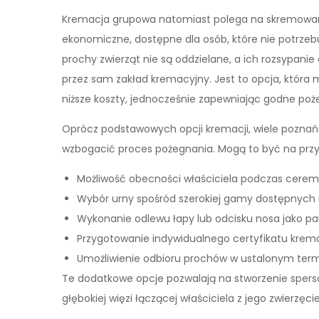
Kremacja grupowa natomiast polega na skremowaniu 
ekonomiczne, dostępne dla osób, które nie potrze
prochy zwierząt nie są oddzielane, a ich rozsypan
przez sam zakład kremacyjny. Jest to opcja, która
niższe koszty, jednocześnie zapewniając godne poże
Oprócz podstawowych opcji kremacji, wiele poznań
wzbogacić proces pożegnania. Mogą to być na przy
Możliwość obecności właściciela podczas ceremo
Wybór urny spośród szerokiej gamy dostępnych m
Wykonanie odlewu łapy lub odcisku nosa jako pa
Przygotowanie indywidualnego certyfikatu krema
Umożliwienie odbioru prochów w ustalonym termi
Te dodatkowe opcje pozwalają na stworzenie spers
głębokiej więzi łączącej właściciela z jego zwierzęci