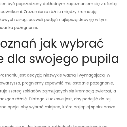
nien być poprzedzony dokładnym zapoznaniem się z ofertą
racownikami. Zrozumienie różnic między kremacją
kowych usług, pozwoli podjąć najlepszą decyzję w tym
acunku pożegnanie.
oznań jak wybrać
e dla swojego pupila
oznaniu jest decyzją niezwykle ważną i wymagającą. W
towarzysza, pragniemy zapewnić mu ostatnie pożegnanie,
ruje szereg zakładów zajmujących się kremacją zwierząt, a
acząco różnić. Dlatego kluczowe jest, aby podejść do tej
ne opcje, aby wybrać miejsce, które najlepiej spełni nasze
ozeznanie się w dostępnych zakładach kremacyjnych na