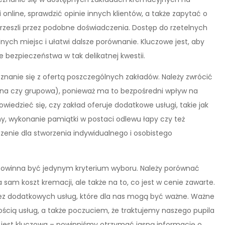
 online, sprawdzić opinie innych klientów, a także zapytać o
rzeszli przez podobne doświadczenia. Dostęp do rzetelnych
nych miejsc i ułatwi dalsze porównanie. Kluczowe jest, aby
e bezpieczeństwa w tak delikatnej kwestii.
anie się z ofertą poszczególnych zakładów. Należy zwrócić
lna czy grupowa), ponieważ ma to bezpośredni wpływ na
iedzieć się, czy zakład oferuje dodatkowe usługi, takie jak
, wykonanie pamiątki w postaci odlewu łapy czy też
enie dla stworzenia indywidualnego i osobistego
 powinna być jedynym kryterium wyboru. Należy porównać
 sam koszt kremacji, ale także na to, co jest w cenie zawarte.
bez dodatkowych usług, które dla nas mogą być ważne. Ważne
ością usług, a także poczuciem, że traktujemy naszego pupila
jest kluczowa – powinniśmy otrzymać jasną informację o