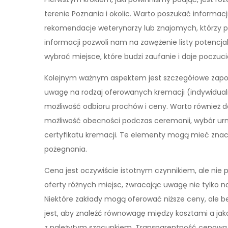
terenie Poznania i okolic. Warto poszukać informacji
rekomendacje weterynarzy lub znajomych, którzy p
informacji pozwoli nam na zawężenie listy potencjal
wybrać miejsce, które budzi zaufanie i daje poczuci
Kolejnym ważnym aspektem jest szczegółowe zapozn
uwagę na rodzaj oferowanych kremacji (indywidua
możliwość odbioru prochów i ceny. Warto również dow
możliwość obecności podczas ceremonii, wybór urny
certyfikatu kremacji. Te elementy mogą mieć znacz
pożegnania.
Cena jest oczywiście istotnym czynnikiem, ale nie
oferty różnych miejsc, zwracając uwagę nie tylko na
Niektóre zakłady mogą oferować niższe ceny, ale 
jest, aby znaleźć równowagę między kosztami a jak
z należytym szacunkiem. Transparentność cenowa 