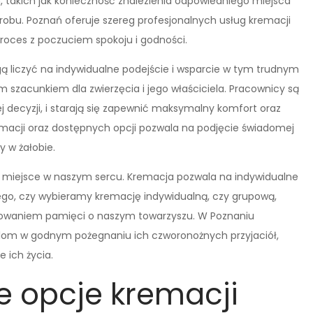
takich jak konieczność znalezienia odpowiedniego miejsca
robu. Poznań oferuje szereg profesjonalnych usług kremacji
proces z poczuciem spokoju i godności.
ą liczyć na indywidualne podejście i wsparcie w tym trudnym
m szacunkiem dla zwierzęcia i jego właściciela. Pracownicy są
j decyzji, i starają się zapewnić maksymalny komfort oraz
macji oraz dostępnych opcji pozwala na podjęcie świadomej
y w żałobie.
 i miejsce w naszym sercu. Kremacja pozwala na indywidualne
tego, czy wybieramy kremację indywidualną, czy grupową,
anowaniem pamięci o naszym towarzyszu. W Poznaniu
elom w godnym pożegnaniu ich czworonożnych przyjaciół,
 ich życia.
e opcje kremacji