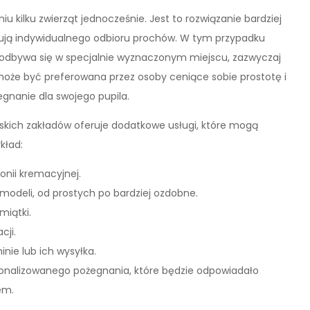
kilku zwierząt jednocześnie. Jest to rozwiązanie bardziej
bują indywidualnego odbioru prochów. W tym przypadku
ie odbywa się w specjalnie wyznaczonym miejscu, zazwyczaj
 może być preferowana przez osoby ceniące sobie prostotę i
gnanie dla swojego pupila.
skich zakładów oferuje dodatkowe usługi, które mogą
kład:
nii kremacyjnej.
odeli, od prostych po bardziej ozdobne.
miątki.
cji.
nie lub ich wysyłka.
onalizowanego pożegnania, które będzie odpowiadało
em.