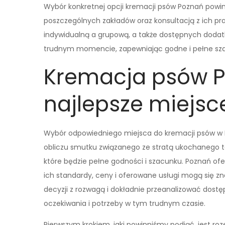
Wybór konkretnej opcji kremacji psów Poznań powi
poszczególnych zakładów oraz konsultacją z ich p
indywidualną a grupową, a także dostępnych dodat
trudnym momencie, zapewniając godne i pełne sz
Kremacja psów P
najlepsze miejsc
Wybór odpowiedniego miejsca do kremacji psów w P
obliczu smutku związanego ze stratą ukochanego 
które będzie pełne godności i szacunku. Poznań ofe
ich standardy, ceny i oferowane usługi mogą się zn
decyzji z rozwagą i dokładnie przeanalizować dostęp
oczekiwania i potrzeby w tym trudnym czasie.
Pierwszym krokiem, jaki powinniśmy podjąć, jest r