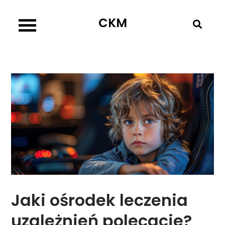
Skip
CKM
to
content
Jaki ośrodek leczenia
uzależnień polecacie?