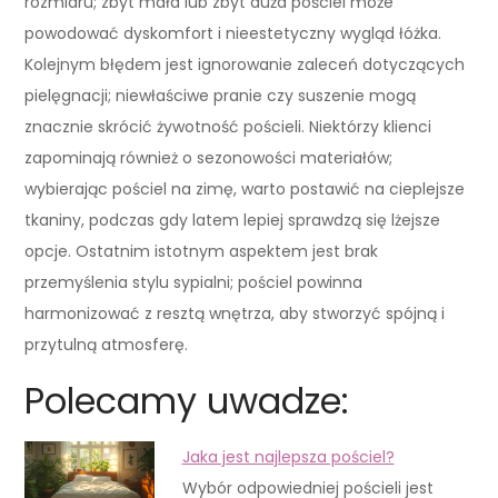
rozmiaru; zbyt mała lub zbyt duża pościel może
powodować dyskomfort i nieestetyczny wygląd łóżka.
Kolejnym błędem jest ignorowanie zaleceń dotyczących
pielęgnacji; niewłaściwe pranie czy suszenie mogą
znacznie skrócić żywotność pościeli. Niektórzy klienci
zapominają również o sezonowości materiałów;
wybierając pościel na zimę, warto postawić na cieplejsze
tkaniny, podczas gdy latem lepiej sprawdzą się lżejsze
opcje. Ostatnim istotnym aspektem jest brak
przemyślenia stylu sypialni; pościel powinna
harmonizować z resztą wnętrza, aby stworzyć spójną i
przytulną atmosferę.
Polecamy uwadze:
Jaka jest najlepsza pościel?
Wybór odpowiedniej pościeli jest