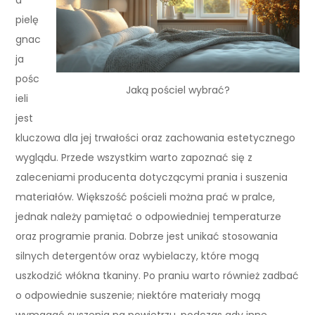
pielę
gnac
ja
pośc
Jaką pościel wybrać?
ieli
jest
kluczowa dla jej trwałości oraz zachowania estetycznego
wyglądu. Przede wszystkim warto zapoznać się z
zaleceniami producenta dotyczącymi prania i suszenia
materiałów. Większość pościeli można prać w pralce,
jednak należy pamiętać o odpowiedniej temperaturze
oraz programie prania. Dobrze jest unikać stosowania
silnych detergentów oraz wybielaczy, które mogą
uszkodzić włókna tkaniny. Po praniu warto również zadbać
o odpowiednie suszenie; niektóre materiały mogą
wymagać suszenia na powietrzu, podczas gdy inne