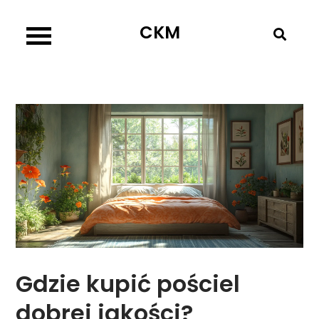
Skip
CKM
to
content
Gdzie kupić pościel
dobrej jakości?