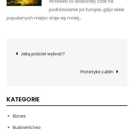
Wrzesień to doskonały czas na
podróżowanie po Europie, gdyż wiele
popularnych miejsc staje się mniej…
Nawigacja
Jaką pościel wybrać?
wpisu
Protetyka Lublin
KATEGORIE
Biznes
Budownictwo