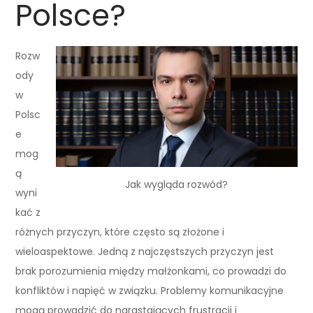
Polsce?
Rozw
ody
w
Polsc
e
mog
ą
Jak wygląda rozwód?
wyni
kać z
różnych przyczyn, które często są złożone i
wieloaspektowe. Jedną z najczęstszych przyczyn jest
brak porozumienia między małżonkami, co prowadzi do
konfliktów i napięć w związku. Problemy komunikacyjne
mogą prowadzić do narastających frustracji i