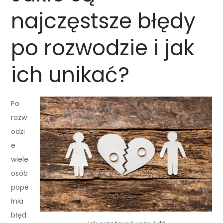
najczęstsze błędy
po rozwodzie i jak
ich unikać?
Po
rozw
odzi
e
wiele
osób
pope
łnia
błęd