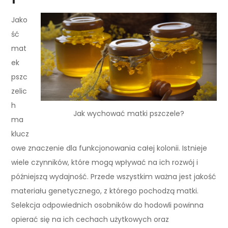
Jako
ść
mat
ek
pszc
zelic
h
Jak wychować matki pszczele?
ma
klucz
owe znaczenie dla funkcjonowania całej kolonii. Istnieje
wiele czynników, które mogą wpływać na ich rozwój i
późniejszą wydajność. Przede wszystkim ważna jest jakość
materiału genetycznego, z którego pochodzą matki.
Selekcja odpowiednich osobników do hodowli powinna
opierać się na ich cechach użytkowych oraz