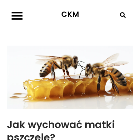
Skip
CKM
to
content
Jak wychować matki
pszczele?