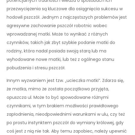
potencjalnych trudności i wiedza o sposobach ich
przezwyciężenia są kluczowe dla osiągnięcia sukcesu w
hodowli pszczół. Jednym z najczęstszych problemów jest
agresywne zachowanie pszczół robotnic wobec
wprowadzanej matki. Może to wynikać z różnych
czynników, takich jak zbyt szybkie podanie matki do
rodziny, która nadal posiada swoją starą lub ma
wyhodowane nowe matki, lub też z ogólnego stanu
pobudzenia i stresu pszczół.
Innym wyzwaniem jest tzw. „ucieczka matki”. Zdarza się,
że matka, mimo że została początkowo przyjęta,
opuszcza ul. Może to być spowodowane różnymi
czynnikami, w tym brakiem możliwości prawidłowego
zapłodnienia, nieodpowiednimi warunkami w ulu, czy też
po prostu instynktem pszczół do wymiany królowej, gdy
coś jest z nią nie tak. Aby temu zapobiec, należy upewnić