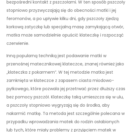
bezpośredni kontakt z pszczołami. W ten sposób pszczoły
stopniowo przyzwyczajają się do obecności matki i jej
feromonów, a po upływie kilku dni, gdy pszczoły zjedzą
korkową zatyczkę lub specjalną masę zamykającą otwór,
matka może samodzielnie opuścić klateczkę i rozpocząć
czerwienie.
Inną popularną techniką jest podawanie matki w
przenośnej matecznikowej klateczce, znanej również jako
„klateczka z pokarmem”. W tej metodzie matka jest
zamknięta w klateczce z zapasem ciasta miodowo-
pyłkowego, które pozwala jej przetrwać przez dłuższy czas
bez pomocy pszczół. Klateczkę taką umieszcza się w ulu,
a pszczoły stopniowo wygryzają się do środka, aby
nakarmić matkę. Ta metoda jest szczególnie polecana w
przypadku wprowadzania matek do rodzin osłabionych
lub tych, które miały problemy z przyjęciem matek w