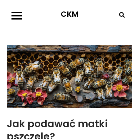
Skip
CKM
to
content
Jak podawać matki
pszczele?