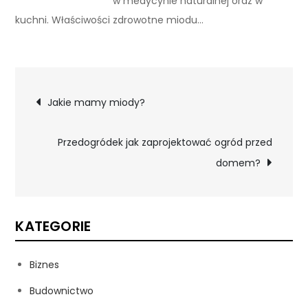
w medycynie naturalnej oraz w
kuchni. Właściwości zdrowotne miodu…
Nawigacja
Jakie mamy miody?
wpisu
Przedogródek jak zaprojektować ogród przed
domem?
KATEGORIE
Biznes
Budownictwo