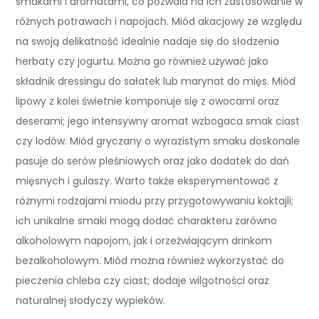
smakami i aromatami, co pozwala na ich zastosowanie w
różnych potrawach i napojach. Miód akacjowy ze względu
na swoją delikatność idealnie nadaje się do słodzenia
herbaty czy jogurtu. Można go również używać jako
składnik dressingu do sałatek lub marynat do mięs. Miód
lipowy z kolei świetnie komponuje się z owocami oraz
deserami; jego intensywny aromat wzbogaca smak ciast
czy lodów. Miód gryczany o wyrazistym smaku doskonale
pasuje do serów pleśniowych oraz jako dodatek do dań
mięsnych i gulaszy. Warto także eksperymentować z
różnymi rodzajami miodu przy przygotowywaniu koktajli;
ich unikalne smaki mogą dodać charakteru zarówno
alkoholowym napojom, jak i orzeźwiającym drinkom
bezalkoholowym. Miód można również wykorzystać do
pieczenia chleba czy ciast; dodaje wilgotności oraz
naturalnej słodyczy wypieków.