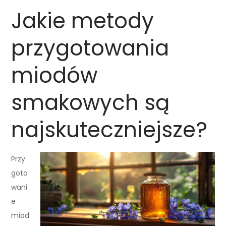
Jakie metody
przygotowania
miodów
smakowych są
najskuteczniejsze?
Przy
goto
wani
e
miod