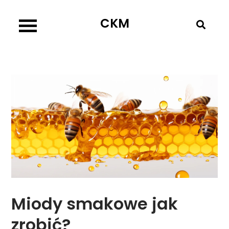
Skip
CKM
to
content
Miody smakowe jak
zrobić?