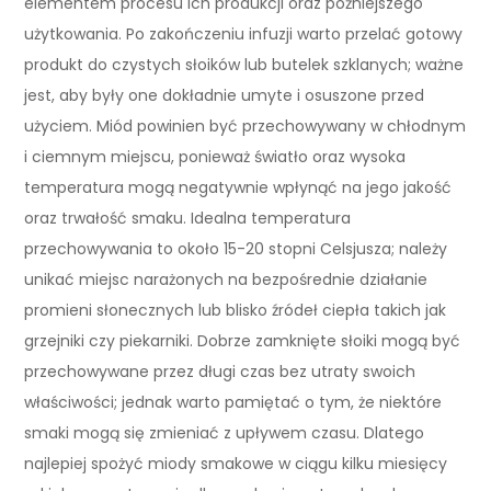
elementem procesu ich produkcji oraz późniejszego
użytkowania. Po zakończeniu infuzji warto przelać gotowy
produkt do czystych słoików lub butelek szklanych; ważne
jest, aby były one dokładnie umyte i osuszone przed
użyciem. Miód powinien być przechowywany w chłodnym
i ciemnym miejscu, ponieważ światło oraz wysoka
temperatura mogą negatywnie wpłynąć na jego jakość
oraz trwałość smaku. Idealna temperatura
przechowywania to około 15-20 stopni Celsjusza; należy
unikać miejsc narażonych na bezpośrednie działanie
promieni słonecznych lub blisko źródeł ciepła takich jak
grzejniki czy piekarniki. Dobrze zamknięte słoiki mogą być
przechowywane przez długi czas bez utraty swoich
właściwości; jednak warto pamiętać o tym, że niektóre
smaki mogą się zmieniać z upływem czasu. Dlatego
najlepiej spożyć miody smakowe w ciągu kilku miesięcy