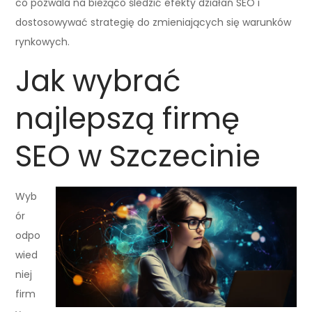
co pozwala na bieżąco śledzić efekty działań SEO i
dostosowywać strategię do zmieniających się warunków
rynkowych.
Jak wybrać
najlepszą firmę
SEO w Szczecinie
Wyb
ór
odpo
wied
niej
firm