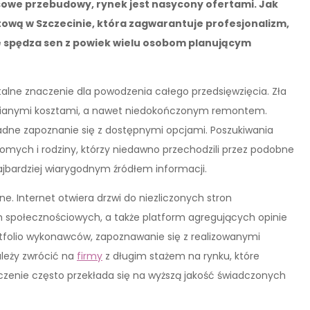
we przebudowy, rynek jest nasycony ofertami. Jak
tową w Szczecinie, która zagwarantuje profesjonalizm,
e spędza sen z powiek wielu osobom planującym
lne znaczenie dla powodzenia całego przedsięwzięcia. Zła
dzianymi kosztami, a nawet niedokończonym remontem.
ładne zapoznanie się z dostępnymi opcjami. Poszukiwania
omych i rodziny, którzy niedawno przechodzili przez podobne
jbardziej wiarygodnym źródłem informacji.
ne. Internet otwiera drzwi do niezliczonych stron
 społecznościowych, a także platform agregujących opinie
rtfolio wykonawców, zapoznawanie się z realizowanymi
ależy zwrócić na
firmy
z długim stażem na rynku, które
czenie często przekłada się na wyższą jakość świadczonych