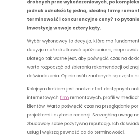
drobnych prac wykończeniowych, po komplekso
jednak odnaleźć tę jedną, idealną firmę remon
terminowość i konkurencyjne ceny? To pytani
inwestycję w swoje cztery kąty.
Wybór wykonawcy to decyzja, która ma fundamenta
decyzja może skutkować opóźnieniami, nieprzewi
Dlatego tak ważne jest, aby poświęcić czas na dok
warto rozpocząć od zbierania rekomendacji od znaj
doświadczenia. Opinie osób zaufanych są często na
Kolejnym krokiem jest analiza ofert dostępnych onli
internetowych
firm
remontowych, profili w mediach
klientów. Warto poświęcić czas na przeglądanie po
projektami i czytanie recenzji. Szczególną uwagę n
zbudowały sobie pozytywną reputację. Ich doświad
usług i większą pewność co do terminowości.