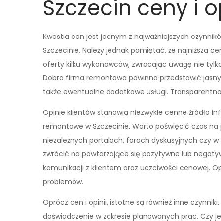
Szczecin ceny i o
Kwestia cen jest jednym z najważniejszych czynni
Szczecinie. Należy jednak pamiętać, że najniższa c
oferty kilku wykonawców, zwracając uwagę nie tyl
Dobra firma remontowa powinna przedstawić jasny p
także ewentualne dodatkowe usługi. Transparentno
Opinie klientów stanowią niezwykle cenne źródło in
remontowe w Szczecinie. Warto poświęcić czas na p
niezależnych portalach, forach dyskusyjnych czy 
zwrócić na powtarzające się pozytywne lub negaty
komunikacji z klientem oraz uczciwości cenowej. 
problemów.
Oprócz cen i opinii, istotne są również inne czynnik
doświadczenie w zakresie planowanych prac. Czy jej