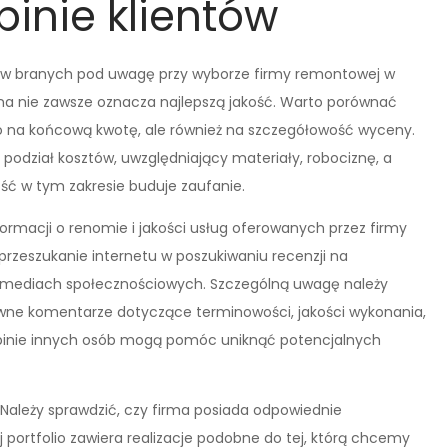
pinie klientów
ków branych pod uwagę przy wyborze firmy remontowej w
ena nie zawsze oznacza najlepszą jakość. Warto porównać
ko na końcową kwotę, ale również na szczegółowość wyceny.
odział kosztów, uwzględniający materiały, robociznę, a
ść w tym zakresie buduje zaufanie.
formacji o renomie i jakości usług oferowanych przez firmy
rzeszukanie internetu w poszukiwaniu recenzji na
w mediach społecznościowych. Szczególną uwagę należy
wne komentarze dotyczące terminowości, jakości wykonania,
Opinie innych osób mogą pomóc uniknąć potencjalnych
i. Należy sprawdzić, czy firma posiada odpowiednie
 portfolio zawiera realizacje podobne do tej, którą chcemy