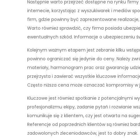
Następnie warto przejrzeć dostępne na rynku firm
internecie, korzystając z wyszukiwarek i mediów 
firm, gdzie powinny być zaprezentowane realizacje,
Warto również sprawdzić, czy firma posiada ubezpi
ewentualnych szkód. Informacje o ubezpieczeniu św
Kolejnym ważnym etapem jest zebranie kilku wstęp
powinno ograniczać się jedynie do ceny. Należy 
materiały, harmonogram prac oraz gwarancję udzie
przejrzysta i zawierać wszystkie kluczowe informacj
Często niższa cena może oznaczać kompromisy w j
Kluczowe jest również spotkanie z potencjalnymi 
profesjonalizmu ekipy, zadanie pytań i rozwianie ws
komunikuje się z klientem, czy jest otwarta na suge
Referencje od poprzednich klientów są również bard
zadowolonych zleceniodawców, jest to dobry znak.