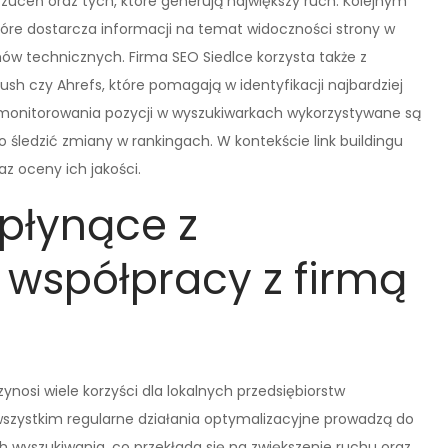
rzuceń oraz tych, które generują największy ruch. Kolejnym
óre dostarcza informacji na temat widoczności strony w
w technicznych. Firma SEO Siedlce korzysta także z
rush czy Ahrefs, które pomagają w identyfikacji najbardziej
 monitorowania pozycji w wyszukiwarkach wykorzystywane są
co śledzić zmiany w rankingach. W kontekście link buildingu
raz oceny ich jakości.
 płynące z
 współpracy z firmą
nosi wiele korzyści dla lokalnych przedsiębiorstw
wszystkim regularne działania optymalizacyjne prowadzą do
 wyszukiwania, co przekłada się na zwiększenie ruchu oraz