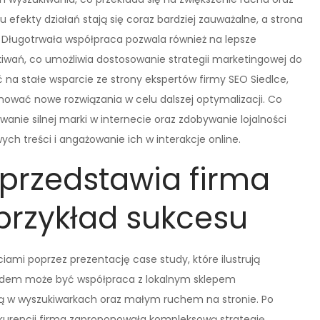
 efekty działań stają się coraz bardziej zauważalne, a strona
 Długotrwała współpraca pozwala również na lepsze
ekiwań, co umożliwia dostosowanie strategii marketingowej do
ć na stałe wsparcie ze strony ekspertów firmy SEO Siedlce,
nować nowe rozwiązania w celu dalszej optymalizacji. Co
nie silnej marki w internecie oraz zdobywanie lojalności
ch treści i angażowanie ich w interakcje online.
 przedstawia firma
 przykład sukcesu
ciami poprzez prezentację case study, które ilustrują
ładem może być współpraca z lokalnym sklepem
cią w wyszukiwarkach oraz małym ruchem na stronie. Po
nkurencji firma zaproponowała kompleksową strategię