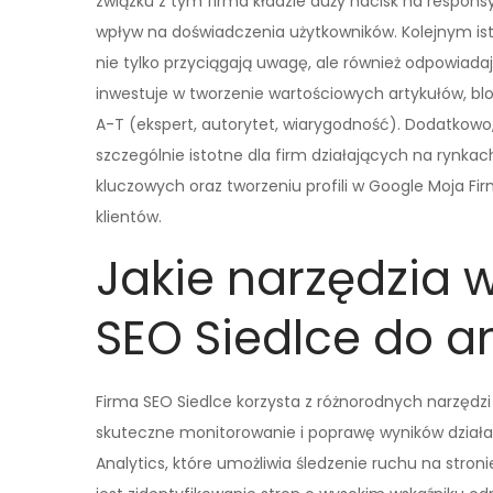
związku z tym firma kładzie duży nacisk na respon
wpływ na doświadczenia użytkowników. Kolejnym isto
nie tylko przyciągają uwagę, ale również odpowiada
inwestuje w tworzenie wartościowych artykułów, blo
A-T (ekspert, autorytet, wiarygodność). Dodatkowo,
szczególnie istotne dla firm działających na rynkac
kluczowych oraz tworzeniu profili w Google Moja Fi
klientów.
Jakie narzędzia 
SEO Siedlce do an
Firma SEO Siedlce korzysta z różnorodnych narzędzi
skuteczne monitorowanie i poprawę wyników działań
Analytics, które umożliwia śledzenie ruchu na stro