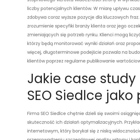
liczby potencjalnych klientów. W miarę upływu czasu
zdobywa coraz wyższe pozycje dla kluczowych fraz.
zrozumienie specyfiki branży klienta oraz jego ocz
zmieniających się potrzeb rynku. Klienci mogą liczy
którzy będą monitorować wyniki działań oraz propo
więcej, długoterminowe podejście pozwala na budowa
klientów poprzez regularne publikowanie wartościowy
Jakie case study
SEO Siedlce jako
Firma SEO Siedlce chętnie dzieli się swoimi osiągnię
skuteczność ich działań optymalizacyjnych. Przyk
internetowym, który borykał się z niską widocznoś
przeprowadzeniu szczegółowej analizy witryny i ko