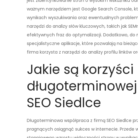
jest zidentyfikowanie stron o wysokim wskaźniku od
ważnym narzędziem jest Google Search Console, kt
wynikach wyszukiwania oraz ewentualnych problemó
narzędzi do analizy słów kluczowych, takich jak SEM
efektywnych fraz do optymalizacji. Dodatkowo, do
specjalistyczne aplikacje, które pozwalają na bieżą
firma korzysta z narzędzi do analizy profilu linków o
Jakie są korzyści
długoterminowej
SEO Siedlce
Długoterminowa współpraca z firmą SEO Siedlce przy
pragnących osiągnąć sukces w internecie. Przede 
stopniowego wzrostu widoczności strony w wynikach