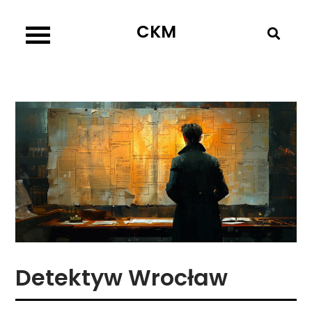
Skip
CKM
to
content
Detektyw Wrocław