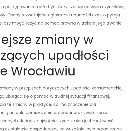
a postępowania może być różny i zależy od wielu czynników,
rawy. Osoby rozważające ogłoszenie upadłości często pytają
o, czy mogą liczyć na pomoc prawną w trakcie jego trwania.
iejsze zmiany w
czących upadłości
e Wrocławiu
e zmiany w przepisach dotyczących upadłości konsumenckiej,
gą ubiegać się o pomoc w trudnej sytuacji finansowej.
edla te zmiany w praktyce, co ma znaczenie dla
ją na celu uproszczenie procedur oraz zwiększenie
użonych. Jedną z najważniejszych zmian jest możliwość
zą działalności gospodarczej, co wcześniej było ograniczone.