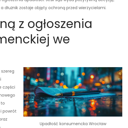
 dłużnik zostaje objęty ochroną przed wierzycielami.
yną z ogłoszenia
menckiej we
 szereg
i
e części
a nowego
 to
 i powrót
oraz
Upadłość konsumencka Wrocław
o