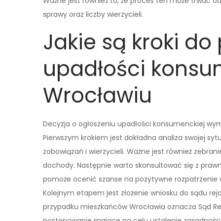
Ważne jest również to, że proces ten może trwać od 
sprawy oraz liczby wierzycieli.
Jakie są kroki do
upadłości konsu
Wrocławiu
Decyzja o ogłoszeniu upadłości konsumenckiej wym
Pierwszym krokiem jest dokładna analiza swojej sytu
zobowiązań i wierzycieli. Ważne jest również zebra
dochody. Następnie warto skonsultować się z prawn
pomoże ocenić szanse na pozytywne rozpatrzenie
Kolejnym etapem jest złożenie wniosku do sądu re
przypadku mieszkańców Wrocławia oznacza Sąd Rej
postępowanie mające na celu ustalenie zasadności 