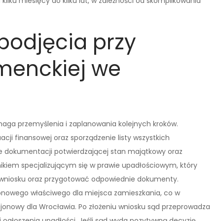
kilku miesięcy do kilku lat, w zależności od skomplikowania
 podjęcia przy
menckiej we
aga przemyślenia i zaplanowania kolejnych kroków.
acji finansowej oraz sporządzenie listy wszystkich
nie dokumentacji potwierdzającej stan majątkowy oraz
ikiem specjalizującym się w prawie upadłościowym, który
 wniosku oraz przygotować odpowiednie dokumenty.
jonowego właściwego dla miejsca zamieszkania, co w
onowy dla Wrocławia. Po złożeniu wniosku sąd przeprowadza
ogłoszenia upadłości. Jeśli sąd wyda pozytywną decyzję,