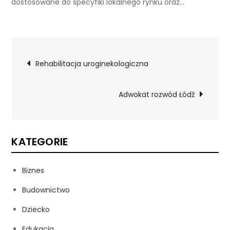
dostosowane do specyfiki lokalnego rynku oraz…
Nawigacja
Rehabilitacja uroginekologiczna
wpisu
Adwokat rozwód Łódź
KATEGORIE
Biznes
Budownictwo
Dziecko
Edukacja