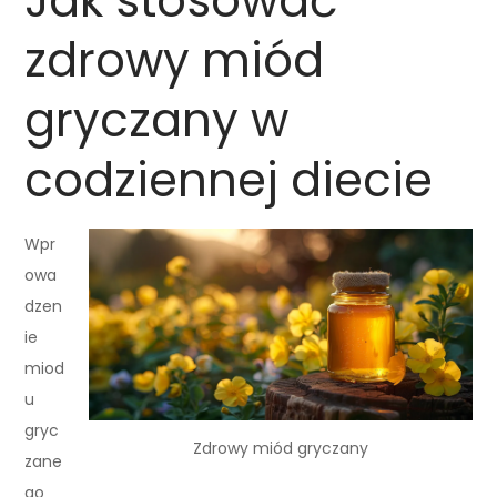
Jak stosować
zdrowy miód
gryczany w
codziennej diecie
Wpr
owa
dzen
ie
miod
u
gryc
Zdrowy miód gryczany
zane
go