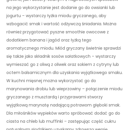
na jego wykorzystanie jest dodanie go do owsianki lub
jogurtu – wystarczy łyżka miodu gryczanego, aby
wzbogacić smak i wartość odżywczą śniadania. Można
również przygotować pyszne smoothie owocowe z
dodatkiem banana i jagód oraz łyżką tego
aromatycznego miodu. Miód gryczany świetnie sprawdzi
się także jako składnik sosów sałatkowych – wystarczy
wymieszać go z oliwą z oliwek oraz sokiem z cytryny lub
octem balsamicznym dla uzyskania wyjątkowego smaku.
W kuchni mięsnej można wykorzystać go do
marynowania drobiu lub wieprzowiny – połączenie miodu
gryczanego z musztardą i przyprawami stworzy
wyjątkową marynatę nadającą potrawom głęboki smak.
Dla miłośników wypieków warto spróbować dodać go do
ciasta na chleb lub muffinki – zastępując część cukru
naturalnym słodzikiem uzyskamy zdrowszą wersję