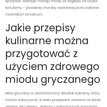
spożywać żadnego rodzaju miodu ze względu na ryzyko
botulizmu – poważnej choroby wywołanej przez bakterie
Clostridium botulinum.
Jakie przepisy
kulinarne można
przygotować z
użyciem zdrowego
miodu gryczanego
Miód gryczany to wszechstronny składnik kulinarny, który
można wykorzystać w wielu przepisach zarówno na dania
główne, jak i desery. Jednym z najprostszych sposobów