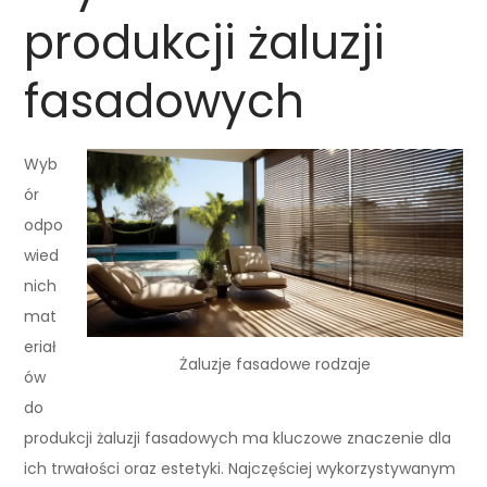
produkcji żaluzji
fasadowych
Wyb
ór
odpo
wied
nich
mat
eriał
Żaluzje fasadowe rodzaje
ów
do
produkcji żaluzji fasadowych ma kluczowe znaczenie dla
ich trwałości oraz estetyki. Najczęściej wykorzystywanym