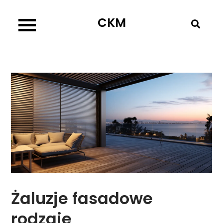
Skip
CKM
to
content
Żaluzje fasadowe
rodzaje