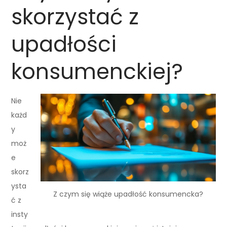
skorzystać z
upadłości
konsumenckiej?
Nie
każd
y
moż
e
skorz
ysta
Z czym się wiąże upadłość konsumencka?
ć z
insty