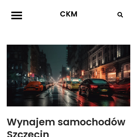
Skip
CKM
to
content
Wynajem samochodów
Szczecin