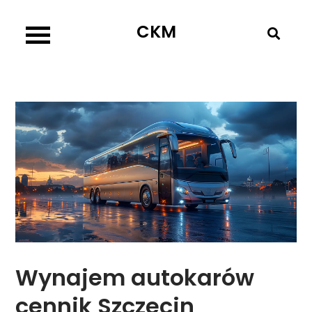
Skip
CKM
to
content
Wynajem autokarów
cennik Szczecin