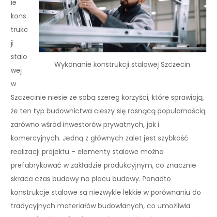
ie
kons
trukc
ji
stalo
Wykonanie konstrukcji stalowej Szczecin
wej
w
Szczecinie niesie ze sobą szereg korzyści, które sprawiają,
że ten typ budownictwa cieszy się rosnącą popularnością
zarówno wśród inwestorów prywatnych, jak i
komercyjnych. Jedną z głównych zalet jest szybkość
realizacji projektu – elementy stalowe można
prefabrykować w zakładzie produkcyjnym, co znacznie
skraca czas budowy na placu budowy. Ponadto
konstrukcje stalowe są niezwykle lekkie w porównaniu do
tradycyjnych materiałów budowlanych, co umożliwia