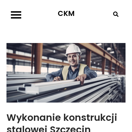
Skip
CKM
to
content
Wykonanie konstrukcji
stalowej Szczecin