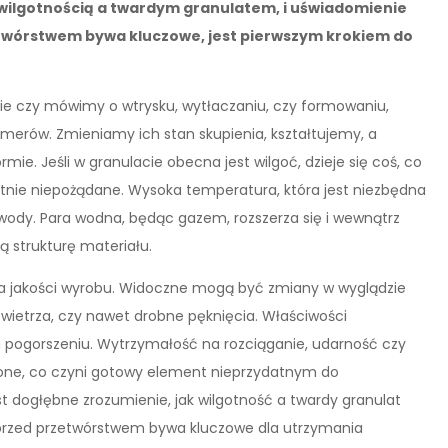
zy wilgotnością a twardym granulatem, i uświadomienie
etwórstwem bywa kluczowe, jest pierwszym krokiem do
ie czy mówimy o wtrysku, wytłaczaniu, czy formowaniu,
imerów. Zmieniamy ich stan skupienia, kształtujemy, a
e. Jeśli w granulacie obecna jest wilgoć, dzieje się coś, co
olutnie niepożądane. Wysoka temperatura, która jest niezbędna
wody. Para wodna, będąc gazem, rozszerza się i wewnątrz
ą strukturę materiału.
dla jakości wyrobu. Widoczne mogą być zmiany w wyglądzie
owietrza, czy nawet drobne pęknięcia. Właściwości
pogorszeniu. Wytrzymałość na rozciąganie, udarność czy
one, co czyni gotowy element nieprzydatnym do
t dogłębne zrozumienie, jak wilgotność a twardy granulat
 przed przetwórstwem bywa kluczowe dla utrzymania