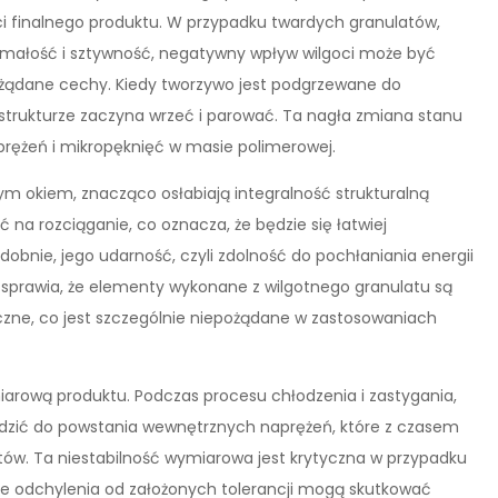
ci finalnego produktu. W przypadku twardych granulatów,
zymałość i sztywność, negatywny wpływ wilgoci może być
pożądane cechy. Kiedy tworzywo jest podgrzewane do
strukturze zaczyna wrzeć i parować. Ta nagła zmiana stanu
rężeń i mikropęknięć w masie polimerowej.
m okiem, znacząco osłabiają integralność strukturalną
 na rozciąganie, co oznacza, że będzie się łatwiej
bnie, jego udarność, czyli zdolność do pochłaniania energii
sprawia, że elementy wykonane z wilgotnego granulatu są
czne, co jest szczególnie niepożądane w zastosowaniach
arową produktu. Podczas procesu chłodzenia i zastygania,
ić do powstania wewnętrznych naprężeń, które z czasem
. Ta niestabilność wymiarowa jest krytyczna w przypadku
kie odchylenia od założonych tolerancji mogą skutkować