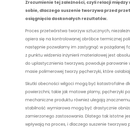
Zrozumienie tej zależności, czyli relacji międ
sobie, dlaczego suszenie tworzywa przed prz
osiągnięcia doskonałych rezultatów.
Proces przetwórstwa tworzyw sztucznych, niezależn
opiera się na kontrolowanej obróbce termicznej pol
następnie pozwalamy im zastygnąć w pożądanej formi
z punktu widzenia inżynierii materiałowej jest abs
do uplastycznienia tworzywa, powoduje parowanie 
masie polimerowej tworzy pęcherzyki, które osłabiaj
Skutki obecności wilgoci mogą być katastrofalne 
powierzchni, takie jak matowe plamy, pęcherzyki p
mechaniczne produktu również ulegają znacznemu 
stabilność wymiarowa mogą być drastycznie obniż
zamierzonego zastosowania. Dlatego tak istotne jes
wpływają na proces, i dlaczego suszenie tworzywa