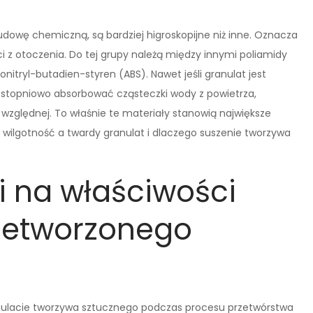
udowę chemiczną, są bardziej higroskopijne niż inne. Oznacza
ci z otoczenia. Do tej grupy należą między innymi poliamidy
lonitryl-butadien-styren (ABS). Nawet jeśli granulat jest
topniowo absorbować cząsteczki wody z powietrza,
względnej. To właśnie te materiały stanowią największe
t wilgotność a twardy granulat i dlaczego suszenie tworzywa
i na właściwości
zetworzonego
nulacie tworzywa sztucznego podczas procesu przetwórstwa