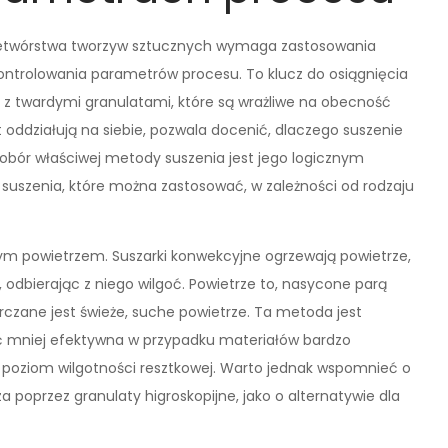
rzetwórstwa tworzyw sztucznych wymaga zastosowania
ntrolowania parametrów procesu. To klucz do osiągnięcia
 z twardymi granulatami, które są wrażliwe na obecność
 oddziałują na siebie, pozwala docenić, dlaczego suszenie
bór właściwej metody suszenia jest jego logicznym
 suszenia, które można zastosować, w zależności od rodzaju
ym powietrzem. Suszarki konwekcyjne ogrzewają powietrze,
 odbierając z niego wilgoć. Powietrze to, nasycone parą
rczane jest świeże, suche powietrze. Ta metoda jest
ć mniej efektywna w przypadku materiałów bardzo
i poziom wilgotności resztkowej. Warto jednak wspomnieć o
 poprzez granulaty higroskopijne, jako o alternatywie dla