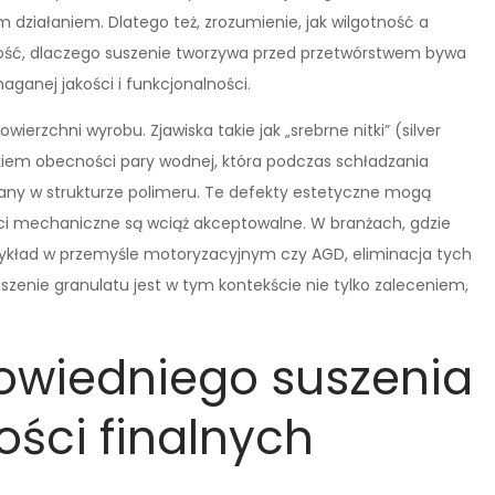
działaniem. Dlatego też, zrozumienie, jak wilgotność a
omość, dlaczego suszenie tworzywa przed przetwórstwem bywa
ganej jakości i funkcjonalności.
rzchni wyrobu. Zjawiska takie jak „srebrne nitki” (silver
iem obecności pary wodnej, która podczas schładzania
any w strukturze polimeru. Te defekty estetyczne mogą
ości mechaniczne są wciąż akceptowalne. W branżach, gdzie
rzykład w przemyśle motoryzacyjnym czy AGD, eliminacja tych
zenie granulatu jest w tym kontekście nie tylko zaleceniem,
owiedniego suszenia
ości finalnych