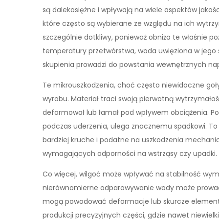
są dalekosiężne i wpływają na wiele aspektów jakoś
które często są wybierane ze względu na ich wytr
szczególnie dotkliwy, ponieważ obniża te właśnie 
temperatury przetwórstwa, woda uwięziona w jego 
skupienia prowadzi do powstania wewnętrznych nap
Te mikrouszkodzenia, choć często niewidoczne goły
wyrobu. Materiał traci swoją pierwotną wytrzymałość
deformował lub łamał pod wpływem obciążenia. Podo
podczas uderzenia, ulega znacznemu spadkowi. To 
bardziej kruche i podatne na uszkodzenia mechani
wymagających odporności na wstrząsy czy upadki.
Co więcej, wilgoć może wpływać na stabilność wymi
nierównomierne odparowywanie wody może prowadz
mogą powodować deformacje lub skurcze elementów
produkcji precyzyjnych części, gdzie nawet niewiel