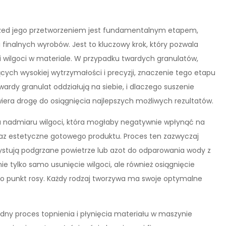
rzed jego przetworzeniem jest fundamentalnym etapem,
 finalnych wyrobów. Jest to kluczowy krok, który pozwala
 wilgoci w materiale. W przypadku twardych granulatów,
ych wysokiej wytrzymałości i precyzji, znaczenie tego etapu
twardy granulat oddziałują na siebie, i dlaczego suszenie
era drogę do osiągnięcia najlepszych możliwych rezultatów.
u nadmiaru wilgoci, która mogłaby negatywnie wpłynąć na
az estetyczne gotowego produktu. Proces ten zazwyczaj
ystują podgrzane powietrze lub azot do odparowania wody z
nie tylko samo usunięcie wilgoci, ale również osiągnięcie
ko punkt rosy. Każdy rodzaj tworzywa ma swoje optymalne
ny proces topnienia i płynięcia materiału w maszynie