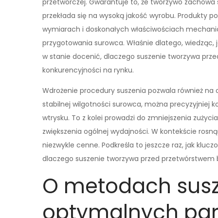
przetwórczej. Gwarantuje to, że tworzywo zachowa 
przekłada się na wysoką jakość wyrobu. Produkty p
wymiarach i doskonałych właściwościach mechani
przygotowania surowca. Właśnie dlatego, wiedząc, j
w stanie docenić, dlaczego suszenie tworzywa prz
konkurencyjności na rynku.
Wdrożenie procedury suszenia pozwala również na 
stabilnej wilgotności surowca, można precyzyjniej k
wtrysku. To z kolei prowadzi do zmniejszenia zużyci
zwiększenia ogólnej wydajności. W kontekście rosną
niezwykle cenne. Podkreśla to jeszcze raz, jak klucz
dlaczego suszenie tworzywa przed przetwórstwem 
O metodach susze
optymalnych pa