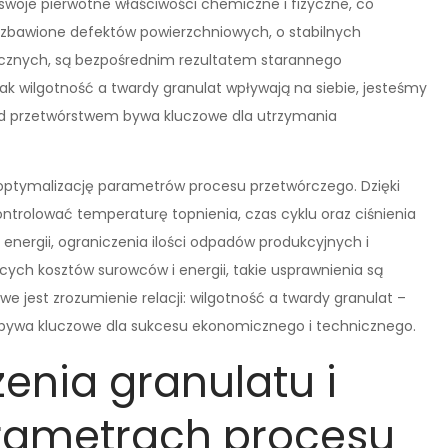
swoje pierwotne właściwości chemiczne i fizyczne, co
ozbawione defektów powierzchniowych, o stabilnych
cznych, są bezpośrednim rezultatem starannego
ak wilgotność a twardy granulat wpływają na siebie, jesteśmy
ed przetwórstwem bywa kluczowe dla utrzymania
optymalizację parametrów procesu przetwórczego. Dzięki
ontrolować temperaturę topnienia, czas cyklu oraz ciśnienia
a energii, ograniczenia ilości odpadów produkcyjnych i
cych kosztów surowców i energii, takie usprawnienia są
owe jest zrozumienie relacji: wilgotność a twardy granulat –
bywa kluczowe dla sukcesu ekonomicznego i technicznego.
nia granulatu i
rametrach procesu