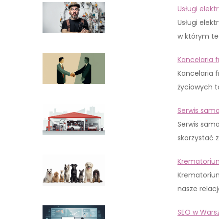
Usługi elek
Usługi elek
w którym te
Kancelaria 
Kancelaria 
życiowych t
Serwis sam
Serwis samo
skorzystać 
Krematorium
Krematorium
nasze relac
SEO w Wars