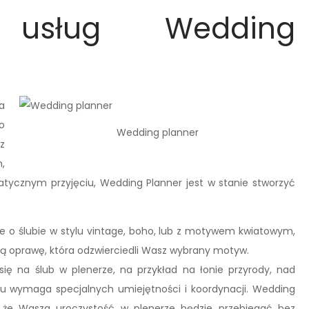
ć usług Wedding
a
o
Wedding planner
z
,
tycznym przyjęciu, Wedding Planner jest w stanie stworzyć
e o ślubie w stylu vintage, boho, lub z motywem kwiatowym,
 oprawę, która odzwierciedli Wasz wybrany motyw.
ię na ślub w plenerze, na przykład na łonie przyrody, nad
ubu wymaga specjalnych umiejętności i koordynacji. Wedding
, że Wasza uroczystość w plenerze będzie przebiegać bez