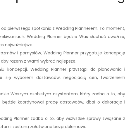
ę od pierwszego spotkania z Wedding Plannerem. To moment,
zekiwaniach. Wedding Planner będzie Was słuchać uważnie,
as najważniejsze.
rozmów i pomysłów, Wedding Planner przygotuje koncepcję
e, aby razem z Wami wybrać najlepsze.
iu koncepcji, Wedding Planner przystąpi do planowania i
mie się wyborem dostawców, negocjacją cen, tworzeniem
ędzie Waszym osobistym asystentem, który zadba o to, aby
n będzie koordynował pracę dostawców, dbał o dekoracje i
edding Planner zadba o to, aby wszystkie sprawy związane z
otami zostaną załatwione bezproblemowo.