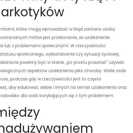
narkotyków
a mitami, które mogą wprowadzać w błąd zarówno osoby
j powtarzanych mitów jest przekonanie, że uzależnienie
ia lub z problemami społecznymi. W rzeczywistości
statusu społecznego, wykształcenia czy sytuacji życiowej.
leżnione powinny być w stanie „po prostu przestać” używać
hologicznych aspektów uzależnienia jako choroby. Wiele osób
roces, podczas gdy w rzeczywistości jest to często
st, aby edukować siebie i innych na temat uzależnienia oraz
 środowisko dla osób borykających się z tym problemem.
 między
a nadużywaniem