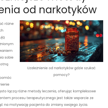
ienia od narkotyków
ać różne
ch
ują
eżnionym
ywaniem
ia sobie
totną
Uzależnienie od narkotyków gdzie szukać
pomocy?
ą pomóc
nienie
zęsto łączą różne metody leczenia, oferując kompleksowe
entem procesu terapeutycznego jest także wsparcie ze
ynąć na motywację pacjenta do zmiany swojego życia.