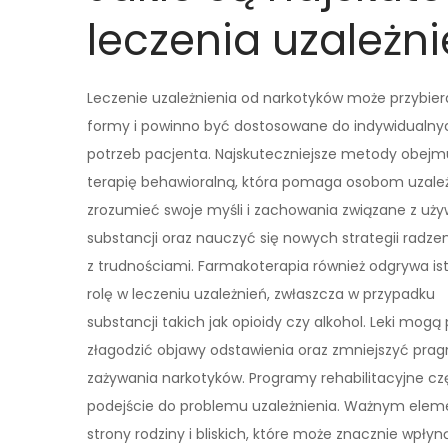
leczenia uzależn
Leczenie uzależnienia od narkotyków może przybier
formy i powinno być dostosowane do indywidualny
potrzeb pacjenta. Najskuteczniejsze metody obejm
terapię behawioralną, która pomaga osobom uzal
zrozumieć swoje myśli i zachowania związane z uż
substancji oraz nauczyć się nowych strategii radzen
z trudnościami. Farmakoterapia również odgrywa is
rolę w leczeniu uzależnień, zwłaszcza w przypadku
substancji takich jak opioidy czy alkohol. Leki mog
złagodzić objawy odstawienia oraz zmniejszyć prag
zażywania narkotyków. Programy rehabilitacyjne c
podejście do problemu uzależnienia. Ważnym elem
strony rodziny i bliskich, które może znacznie wpł