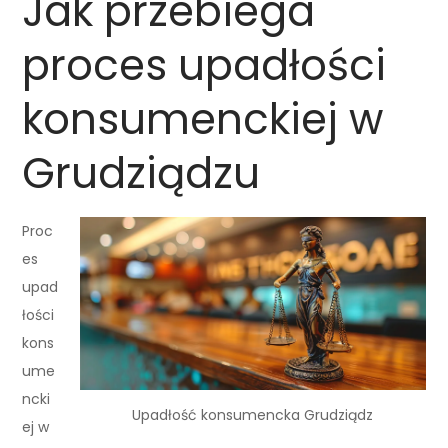
Jak przebiega
proces upadłości
konsumenckiej w
Grudziądzu
Proc
es
upad
łości
kons
ume
ncki
Upadłość konsumencka Grudziądz
ej w