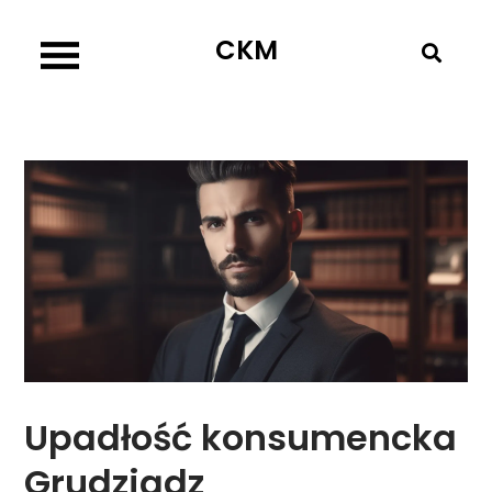
Skip
CKM
to
content
Upadłość konsumencka
Grudziądz