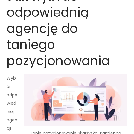
odpowiednią
agencję do
taniego
pozycjonowania
Wyb
ór
odpo
wied
niej
agen
cji
Tanie pozycjonowanie Skarżysko-Kamienna