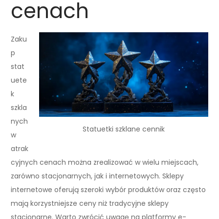
cenach
Zaku
p
stat
uete
k
szkla
nych
Statuetki szklane cennik
w
atrak
cyjnych cenach można zrealizować w wielu miejscach,
zarówno stacjonarnych, jak i internetowych. Sklepy
internetowe oferują szeroki wybór produktów oraz często
mają korzystniejsze ceny niż tradycyjne sklepy
stacjonarne. Warto zwrócić uwagę na platformy e-