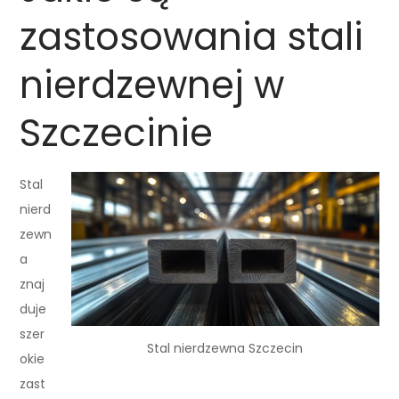
zastosowania stali
nierdzewnej w
Szczecinie
Stal
nierd
zewn
a
znaj
duje
szer
Stal nierdzewna Szczecin
okie
zast