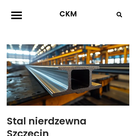
Skip
CKM
to
content
Stal nierdzewna
Szczecin