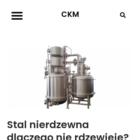
Skip
CKM
to
content
Stal nierdzewna
dlaczego nie rdzewieje?