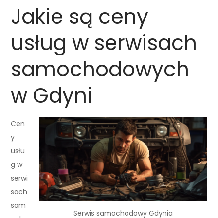
Jakie są ceny
usług w serwisach
samochodowych
w Gdyni
Cen
y
usłu
g w
serwi
sach
sam
Serwis samochodowy Gdynia