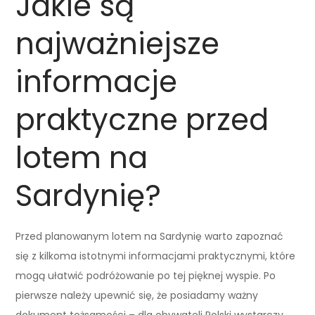
Jakie są
najważniejsze
informacje
praktyczne przed
lotem na
Sardynię?
Przed planowanym lotem na Sardynię warto zapoznać
się z kilkoma istotnymi informacjami praktycznymi, które
mogą ułatwić podróżowanie po tej pięknej wyspie. Po
pierwsze należy upewnić się, że posiadamy ważny
dokument tożsamości – dla obywateli Polski wystarczy