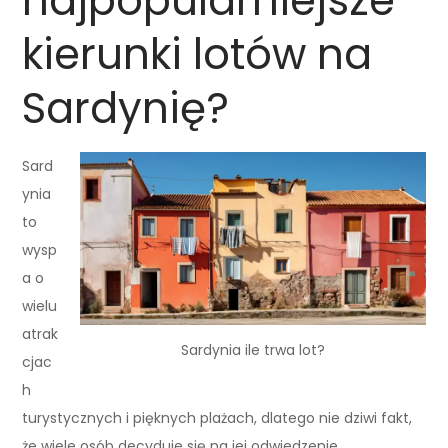
najpopularniejsze
kierunki lotów na
Sardynię?
Sard
ynia
to
wysp
a o
wielu
atrak
Sardynia ile trwa lot?
cjac
h
turystycznych i pięknych plażach, dlatego nie dziwi fakt,
że wiele osób decyduje się na jej odwiedzenie.