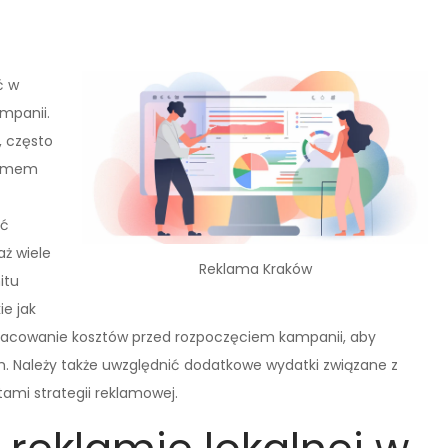
ć w
ampanii.
, często
ajmem
yć
ż wiele
Reklama Kraków
itu
ie jak
oszacowanie kosztów przed rozpoczęciem kampanii, aby
. Należy także uwzględnić dodatkowe wydatki związane z
ami strategii reklamowej.