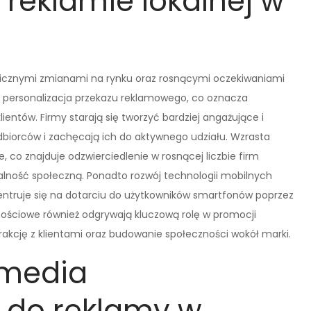
 reklamie lokalnej w
micznymi zmianami na rynku oraz rosnącymi oczekiwaniami
 personalizacja przekazu reklamowego, co oznacza
entów. Firmy starają się tworzyć bardziej angażujące i
biorców i zachęcają ich do aktywnego udziału. Wzrasta
 co znajduje odzwierciedlenie w rosnącej liczbie firm
alność społeczną. Ponadto rozwój technologii mobilnych
entruje się na dotarciu do użytkowników smartfonów poprzez
nościowe również odgrywają kluczową rolę w promocji
rakcję z klientami oraz budowanie społeczności wokół marki.
 media
 do reklamy w