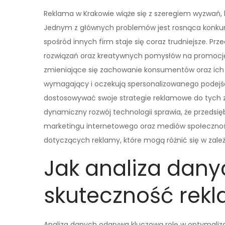
Reklama w Krakowie wiąże się z szeregiem wyzwań
Jednym z głównych problemów jest rosnąca konkuren
spośród innych firm staje się coraz trudniejsze. P
rozwiązań oraz kreatywnych pomysłów na promocję
zmieniające się zachowanie konsumentów oraz ich o
wymagający i oczekują spersonalizowanego podejści
dostosowywać swoje strategie reklamowe do tych zm
dynamiczny rozwój technologii sprawia, że przedsi
marketingu internetowego oraz mediów społecznoś
dotyczących reklamy, które mogą różnić się w zależno
Jak analiza dan
skuteczność rek
Analiza danych odgrywa kluczową rolę w optymalizac