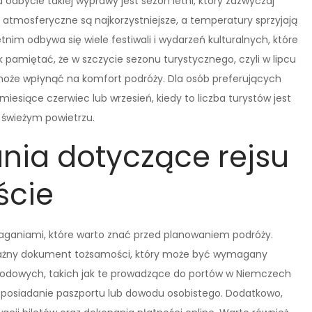
odbycie takiej wyprawy jest sezon letni, który zazwyczaj
 atmosferyczne są najkorzystniejsze, a temperatury sprzyjają
nim odbywa się wiele festiwali i wydarzeń kulturalnych, które
pamiętać, że w szczycie sezonu turystycznego, czyli w lipcu
o może wpłynąć na komfort podróży. Dla osób preferujących
siące czerwiec lub wrzesień, kiedy to liczba turystów jest
 świeżym powietrzu.
nia dotyczące rejsu
ście
maganiami, które warto znać przed planowaniem podróży.
ważny dokument tożsamości, który może być wymagany
rodowych, takich jak te prowadzące do portów w Niemczech
ć posiadanie paszportu lub dowodu osobistego. Dodatkowo,