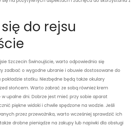
e się na pozytywnych aspektach i zachęca do skorzystania z
się do rejsu
ście
ie Szczecin Świnoujście, warto odpowiednio się
eży zadbać o wygodne ubranie i obuwie dostosowane do
okładzie statku. Niezbędne będą także okulary
rzed słońcem. Warto zabrać ze sobą również krem
w upalne dni. Dobrze jest mieć przy sobie aparat
znić piękne widoki i chwile spędzone na wodzie. Jeśli
anych przez przewoźnika, warto wcześniej sprawdzić ich
akże drobne pieniądze na zakupy lub napiwki dla obsługi