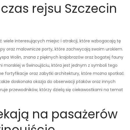
zas rejsu Szczecin
wiele interesujących miejsc i atrakcji, które wzbogacają tę
wyspy oraz malownicze porty, które zachwycają swoim urokiem.
yspa Wolin, znana z pięknych krajobrazów oraz bogatej fauny
rni morskiej w Świnoujściu, która jest jednym z symboli tego
e fortyfikacje oraz zabytki architektury, które można spotkać
o także doskonała okazja do obserwacji ptaków oraz innych
ruje przewodników, którzy dzielą się ciekawostkami na temat
zekają na pasażerów
inoujście