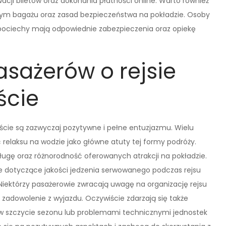
cji biletów oraz dokonania płatności online. Warto również
ym bagażu oraz zasad bezpieczeństwa na pokładzie. Osoby
 pociechy mają odpowiednie zabezpieczenia oraz opiekę
asażerów o rejsie
ście
ście są zazwyczaj pozytywne i pełne entuzjazmu. Wielu
 relaksu na wodzie jako główne atuty tej formy podróży.
ługę oraz różnorodność oferowanych atrakcji na pokładzie.
e dotyczące jakości jedzenia serwowanego podczas rejsu
Niektórzy pasażerowie zwracają uwagę na organizację rejsu
 zadowolenie z wyjazdu. Oczywiście zdarzają się także
 w szczycie sezonu lub problemami technicznymi jednostek