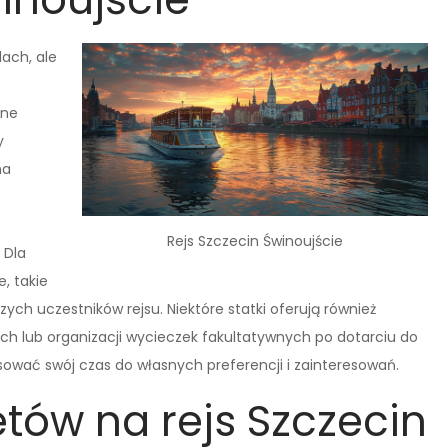
dach, ale
dne
y
na
o
Rejs Szczecin Świnoujście
 Dla
, takie
ych uczestników rejsu. Niektóre statki oferują również
h lub organizacji wycieczek fakultatywnych po dotarciu do
sować swój czas do własnych preferencji i zainteresowań.
etów na rejs Szczecin